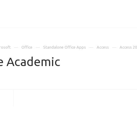
ИЦЕНЗИИ
КЕЙСЫ
КОМПАНИЯ
КОНТАКТЫ
rosoft
Office
Standalone Office Apps
Access
Access 2
e Academic