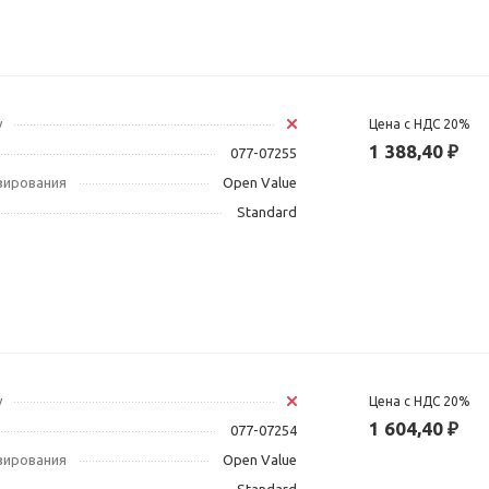
у
Цена с НДС 20%
1 388,40 ₽
077-07255
зирования
Open Value
Standard
у
Цена с НДС 20%
1 604,40 ₽
077-07254
зирования
Open Value