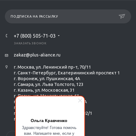
ПОДПИСКА НА РАССЫЛКУ
+7 (800) 505-71-03
ЗАКАЗАТЬ ЗВОНОК
zakaz@plus-aliance.ru
г. Москва, ул. Ленинский пр-т, 70/11
г. Санкт-Петербург, Екатерининский проспект 1
г. Воронеж, ул. Пушкинская, 4А
г. Самара, ул. Льва Толстого, 123
г. Казань, ул. Московская, 31
г. Пермь, ул. Монастырская, 61
г. Екатеринбург, ул. Радищева 6А
г. Тюмень, ул. Республики 252/6
г. Новосибирск, Красный пр-т, 182/1
г. Омск, ул. ​Гагарина, 14
Ольга Кравченко
Здравствуйте! Готова помочь
вам. Напишите мне, если у