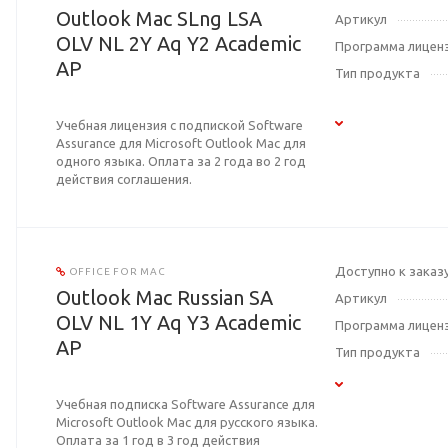
Outlook Mac SLng LSA
Артикул
OLV NL 2Y Aq Y2 Academic
Программа лицен
AP
Тип продукта
Учебная лицензия с подпиской Software
Assurance для Microsoft Outlook Mac для
одного языка. Оплата за 2 года во 2 год
действия соглашения.
Доступно к заказ
OFFICE FOR MAC
Outlook Mac Russian SA
Артикул
OLV NL 1Y Aq Y3 Academic
Программа лицен
AP
Тип продукта
Учебная подписка Software Assurance для
Microsoft Outlook Mac для русского языка.
Оплата за 1 год в 3 год действия