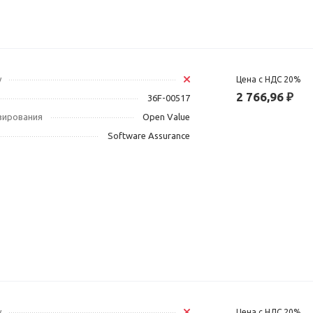
у
Цена с НДС 20%
2 766,96 ₽
36F-00517
зирования
Open Value
Software Assurance
у
Цена с НДС 20%