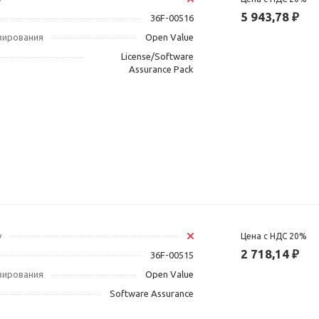
5 943,78 ₽
36F-00516
зирования
Open Value
License/Software
Assurance Pack
у
Цена с НДС 20%
2 718,14 ₽
36F-00515
зирования
Open Value
Software Assurance