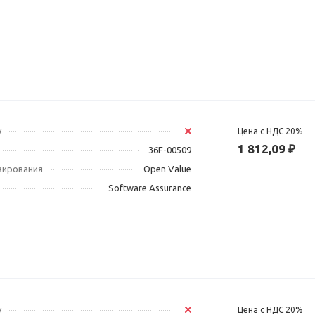
у
Цена с НДС 20%
1 812,09 ₽
36F-00509
зирования
Open Value
Software Assurance
у
Цена с НДС 20%