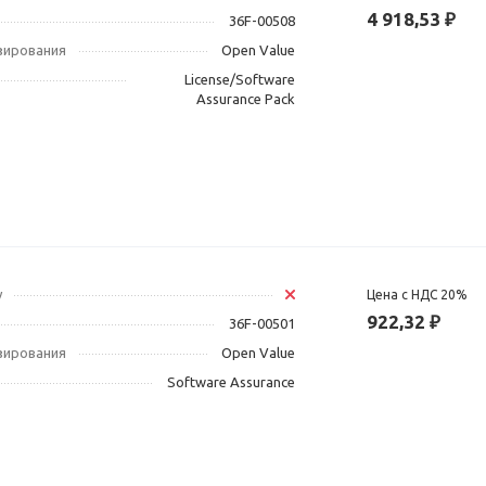
4 918,53 ₽
36F-00508
зирования
Open Value
License/Software
Assurance Pack
у
Цена с НДС 20%
922,32 ₽
36F-00501
зирования
Open Value
Software Assurance