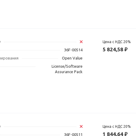
у
Цена с НДС 20%
5 824,58 ₽
36F-00514
зирования
Open Value
License/Software
Assurance Pack
у
Цена с НДС 20%
1 844,64 ₽
36F-00511