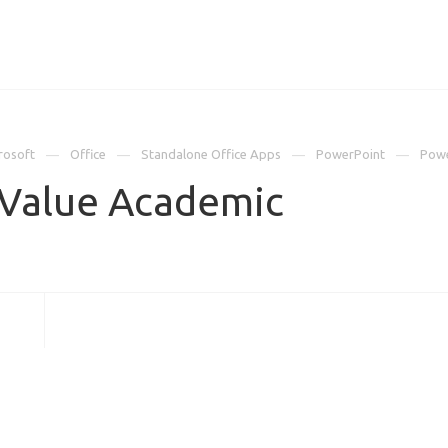
ИЦЕНЗИИ
КЕЙСЫ
КОМПАНИЯ
КОНТАКТЫ
rosoft
Office
Standalone Office Apps
PowerPoint
Powe
Value Academic