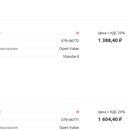
у
Цена с НДС 20%
1 388,40 ₽
079-06772
зирования
Open Value
Standard
у
Цена с НДС 20%
1 604,40 ₽
079-06771
зирования
Open Value