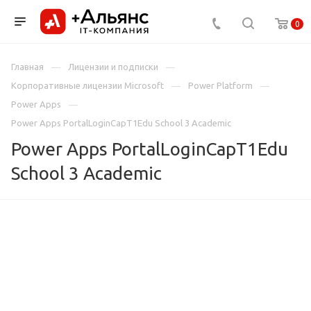
0
Главная
Лицензии и подписки
Корпоративные лицензии Microsoft
Power Platform
Power Apps
Power Apps PortalLoginCapT1Edu School 3 Academic
Power Apps PortalLoginCapT1Edu
School 3 Academic