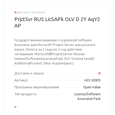
PROJECT ON PREM
PrjctSvr RUS LicSAPk OLV D 2Y AqY2
AP
Государственная лицензия с подпиской Software
Assurance для Microsoft Project Server для русского
языка. Оплата за 2 года во 2 год действия
соглашения. Microsoft®ProjectServer Russian
License/SoftwareAssurancePack OLV 1License LevelD
AdditionalProduct 2Year Acquiredyear2
Доступно к заказу
Артикул
H22-02835
Программа лицензирования
Open Value
Тип продукта
License/Software
Assurance Pack