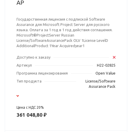
AP
Государственная лицензия с подпиской Software
Assurance для Microsoft Project Server для русского
языка. Оплата за 1 год в 1 год действия соглашения.
Microsoft®ProjectServer Russian
License/SoftwareAssurancePack OLV 1License LevelD
AdditionalProduct 1Year Acquiredyear1
Доступно к заказу
Артикул
H22-02825
Программа лицензирования
Open Value
Тип продукта
License/Software
Assurance Pack
Цена с НДС 20%
361 048,80 ₽