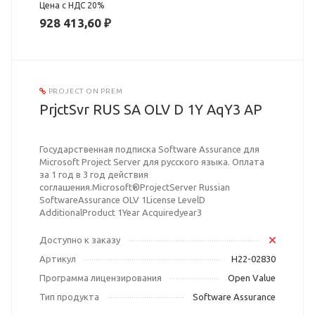
Цена с НДС 20%
928 413,60 ₽
PROJECT ON PREM
PrjctSvr RUS SA OLV D 1Y AqY3 AP
Государственная подписка Software Assurance для
Microsoft Project Server для русского языка. Оплата
за 1 год в 3 год действия
соглашения.Microsoft®ProjectServer Russian
SoftwareAssurance OLV 1License LevelD
AdditionalProduct 1Year Acquiredyear3
Доступно к заказу
Артикул
H22-02830
Программа лицензирования
Open Value
Тип продукта
Software Assurance