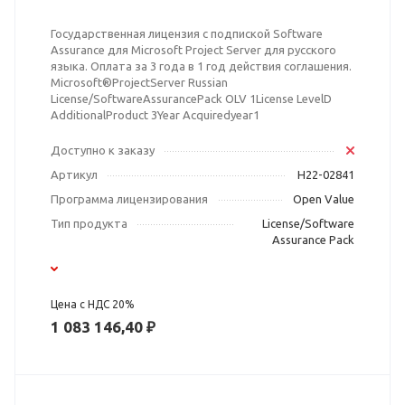
Государственная лицензия с подпиской Software
Assurance для Microsoft Project Server для русского
языка. Оплата за 3 года в 1 год действия соглашения.
Microsoft®ProjectServer Russian
License/SoftwareAssurancePack OLV 1License LevelD
AdditionalProduct 3Year Acquiredyear1
Доступно к заказу
Артикул
H22-02841
Программа лицензирования
Open Value
Тип продукта
License/Software
Assurance Pack
Цена с НДС 20%
1 083 146,40 ₽