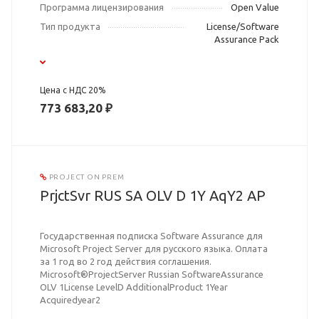
Программа лицензирования
Open Value
Тип продукта
License/Software
Assurance Pack
Цена с НДС 20%
773 683,20 ₽
PROJECT ON PREM
PrjctSvr RUS SA OLV D 1Y AqY2 AP
Государственная подписка Software Assurance для
Microsoft Project Server для русского языка. Оплата
за 1 год во 2 год действия соглашения.
Microsoft®ProjectServer Russian SoftwareAssurance
OLV 1License LevelD AdditionalProduct 1Year
Acquiredyear2