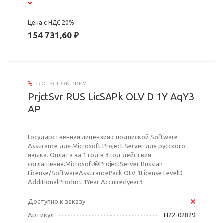
Цена с НДС 20%
154 731,60 ₽
PROJECT ON PREM
PrjctSvr RUS LicSAPk OLV D 1Y AqY3
AP
Государственная лицензия с подпиской Software
Assurance для Microsoft Project Server для русского
языка. Оплата за 1 год в 3 год действия
соглашения.Microsoft®ProjectServer Russian
License/SoftwareAssurancePack OLV 1License LevelD
AdditionalProduct 1Year Acquiredyear3
Доступно к заказу
Артикул
H22-02829