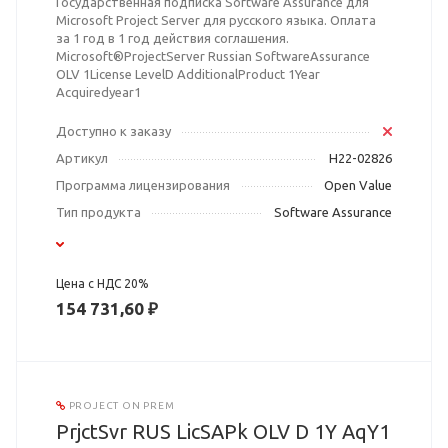
Государственная подписка Software Assurance для
Microsoft Project Server для русского языка. Оплата
за 1 год в 1 год действия соглашения.
Microsoft®ProjectServer Russian SoftwareAssurance
OLV 1License LevelD AdditionalProduct 1Year
Acquiredyear1
Доступно к заказу
Артикул
H22-02826
Программа лицензирования
Open Value
Тип продукта
Software Assurance
Цена с НДС 20%
154 731,60 ₽
PROJECT ON PREM
PrjctSvr RUS LicSAPk OLV D 1Y AqY1