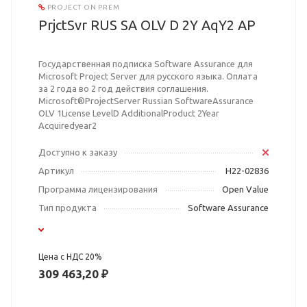
PROJECT ON PREM
PrjctSvr RUS SA OLV D 2Y AqY2 AP
Государственная подписка Software Assurance для
Microsoft Project Server для русского языка. Оплата
за 2 года во 2 год действия соглашения.
Microsoft®ProjectServer Russian SoftwareAssurance
OLV 1License LevelD AdditionalProduct 2Year
Acquiredyear2
Доступно к заказу
Артикул
H22-02836
Программа лицензирования
Open Value
Тип продукта
Software Assurance
Цена с НДС 20%
309 463,20 ₽