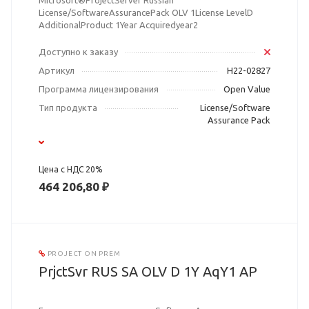
Microsoft®ProjectServer Russian
License/SoftwareAssurancePack OLV 1License LevelD
AdditionalProduct 1Year Acquiredyear2
Доступно к заказу
Артикул
H22-02827
Программа лицензирования
Open Value
Тип продукта
License/Software
Assurance Pack
Цена с НДС 20%
464 206,80 ₽
PROJECT ON PREM
PrjctSvr RUS SA OLV D 1Y AqY1 AP