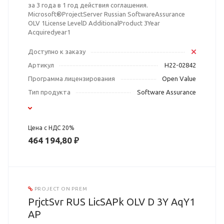
за 3 года в 1 год действия соглашения.
Microsoft®ProjectServer Russian SoftwareAssurance
OLV 1License LevelD AdditionalProduct 3Year
Acquiredyear1
Доступно к заказу
Артикул
H22-02842
Программа лицензирования
Open Value
Тип продукта
Software Assurance
Цена с НДС 20%
464 194,80 ₽
PROJECT ON PREM
PrjctSvr RUS LicSAPk OLV D 3Y AqY1
AP