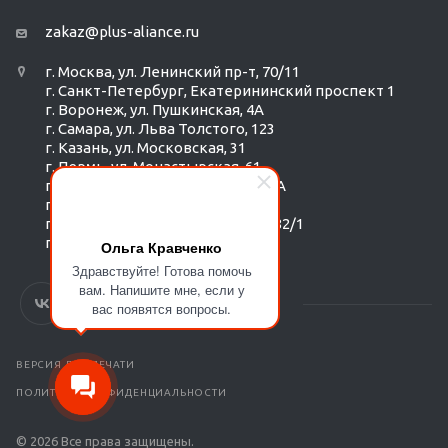
zakaz@plus-aliance.ru
г. Москва, ул. Ленинский пр-т, 70/11
г. Санкт-Петербург, Екатерининский проспект 1
г. Воронеж, ул. Пушкинская, 4А
г. Самара, ул. Льва Толстого, 123
г. Казань, ул. Московская, 31
г. Пермь, ул. Монастырская, 61
г. Екатеринбург, ул. Радищева 6А
г. Тюмень, ул. Республики 252/6
г. Новосибирск, Красный пр-т, 182/1
г. Омск, ул. ​Гагарина, 14
Ольга Кравченко
Здравствуйте! Готова помочь
вам. Напишите мне, если у
вас появятся вопросы.
ВЕРСИЯ ДЛЯ ПЕЧАТИ
ПОЛИТИКА КОНФИДЕНЦИАЛЬНОСТИ
© 2026 Все права защищены.