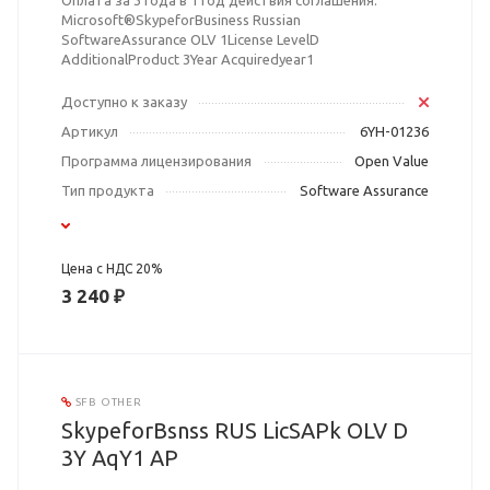
Оплата за 3 года в 1 год действия соглашения.
Microsoft®SkypeforBusiness Russian
SoftwareAssurance OLV 1License LevelD
AdditionalProduct 3Year Acquiredyear1
Доступно к заказу
Артикул
6YH-01236
Программа лицензирования
Open Value
Тип продукта
Software Assurance
Цена с НДС 20%
3 240 ₽
SFB OTHER
SkypeforBsnss RUS LicSAPk OLV D
3Y AqY1 AP