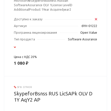
Microsoft®SkypeforBusiness Russian
SoftwareAssurance OLV 1License LevelD
AdditionalProduct 1Year Acquiredyear2
Доступно к заказу
Артикул
6YH-01222
Программа лицензирования
Open Value
Тип продукта
Software Assurance
Цена с НДС 20%
1 080 ₽
SFB OTHER
SkypeforBsnss RUS LicSAPk OLV D
1Y AqY2 AP