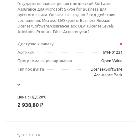
Государственная лицензия с подпиской Software
Assurance для Microsoft Skype for Business для
русского языка. Оплата за 1 год во 2 год действия
соглашения. Microsoft®SkypeforBusiness Russian
License/SoftwareAssurancePack OLV 1License LevelD
AdditionalProduct 1Year Acquiredyear2
Доступно к заказу
Артикул
6YH-01221
Программа лицензирования
Open Value
Тип продукта
License/Software
Assurance Pack
Цена с НДС 20%
2 938,80 ₽
SFB OTHER