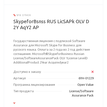
SFB OTHER
SkypeforBsnss RUS LicSAPk OLV D
2Y AqY2 AP
Государственная лицензия с подпиской Software
Assurance для Microsoft Skype for Business для
русского языка. Оплата за 2 года во 2 год действия
соглашения. Microsoft®SkypeforBusiness Russian
License/SoftwareAssurancePack OLV 1License LevelD
AdditionalProduct 2Year Acquiredyear2
Доступно к заказу
Артикул
6YH-01229
Программа лицензирования
Open Value
Тип продукта
License/Software
Assurance Pack