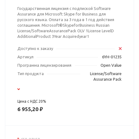
Государственная лицензия с подпиской Software
Assurance для Microsoft Skype for Business для
русского языка. Оплата за 3 года в 1 год действия
соглашения. Microsoft®SkypeforBusiness Russian
License/SoftwareAssurancePack OLV 1License LevelD
AdditionalProduct 3Year Acquiredyear1
Доступно к заказу
Артикул
6YH-01235
Программа лицензирования
Open Value
Тип продукта
License/Software
Assurance Pack
Цена с НДС 20%
6 955,20 ₽