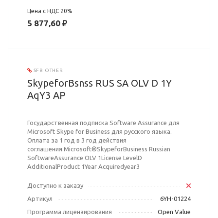
Цена с НДС 20%
5 877,60 ₽
SFB OTHER
SkypeforBsnss RUS SA OLV D 1Y
AqY3 AP
Государственная подписка Software Assurance для
Microsoft Skype for Business для русского языка.
Оплата за 1 год в 3 год действия
соглашения.Microsoft®SkypeforBusiness Russian
SoftwareAssurance OLV 1License LevelD
AdditionalProduct 1Year Acquiredyear3
Доступно к заказу
Артикул
6YH-01224
Программа лицензирования
Open Value