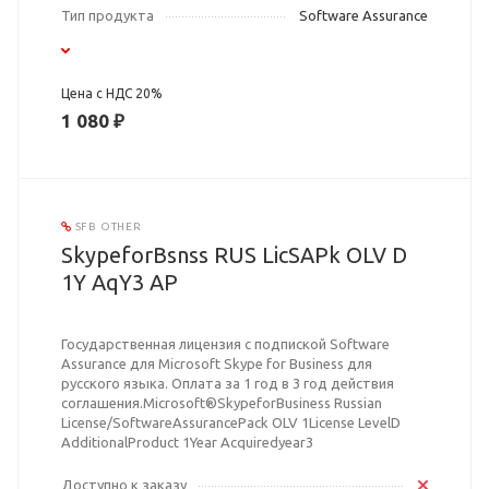
Тип продукта
Software Assurance
Цена с НДС 20%
1 080 ₽
SFB OTHER
SkypeforBsnss RUS LicSAPk OLV D
1Y AqY3 AP
Государственная лицензия с подпиской Software
Assurance для Microsoft Skype for Business для
русского языка. Оплата за 1 год в 3 год действия
соглашения.Microsoft®SkypeforBusiness Russian
License/SoftwareAssurancePack OLV 1License LevelD
AdditionalProduct 1Year Acquiredyear3
Доступно к заказу