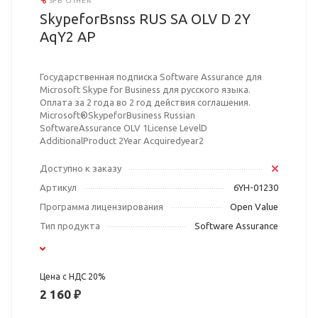
SFB OTHER
SkypeforBsnss RUS SA OLV D 2Y
AqY2 AP
Государственная подписка Software Assurance для
Microsoft Skype for Business для русского языка.
Оплата за 2 года во 2 год действия соглашения.
Microsoft®SkypeforBusiness Russian
SoftwareAssurance OLV 1License LevelD
AdditionalProduct 2Year Acquiredyear2
Доступно к заказу
Артикул
6YH-01230
Программа лицензирования
Open Value
Тип продукта
Software Assurance
Цена с НДС 20%
2 160 ₽