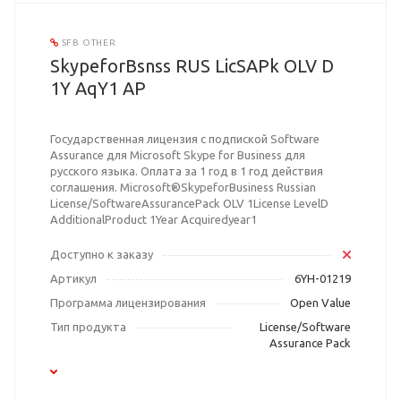
SFB OTHER
SkypeforBsnss RUS LicSAPk OLV D
1Y AqY1 AP
Государственная лицензия с подпиской Software
Assurance для Microsoft Skype for Business для
русского языка. Оплата за 1 год в 1 год действия
соглашения. Microsoft®SkypeforBusiness Russian
License/SoftwareAssurancePack OLV 1License LevelD
AdditionalProduct 1Year Acquiredyear1
Доступно к заказу
Артикул
6YH-01219
Программа лицензирования
Open Value
Тип продукта
License/Software
Assurance Pack