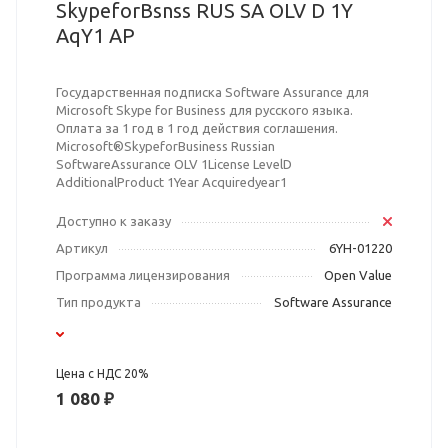
SkypeforBsnss RUS SA OLV D 1Y
AqY1 AP
Государственная подписка Software Assurance для
Microsoft Skype for Business для русского языка.
Оплата за 1 год в 1 год действия соглашения.
Microsoft®SkypeforBusiness Russian
SoftwareAssurance OLV 1License LevelD
AdditionalProduct 1Year Acquiredyear1
Доступно к заказу
Артикул
6YH-01220
Программа лицензирования
Open Value
Тип продукта
Software Assurance
Цена с НДС 20%
1 080 ₽