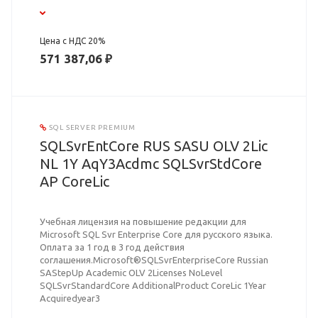
Цена с НДС 20%
571 387,06 ₽
SQL SERVER PREMIUM
SQLSvrEntCore RUS SASU OLV 2Lic
NL 1Y AqY3Acdmc SQLSvrStdCore
AP CoreLic
Учебная лицензия на повышение редакции для
Microsoft SQL Svr Enterprise Core для русского языка.
Оплата за 1 год в 3 год действия
соглашения.Microsoft®SQLSvrEnterpriseCore Russian
SAStepUp Academic OLV 2Licenses NoLevel
SQLSvrStandardCore AdditionalProduct CoreLic 1Year
Acquiredyear3