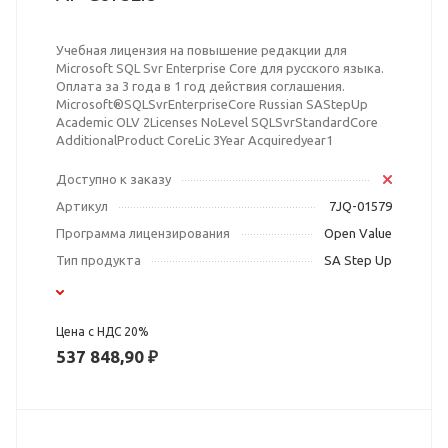
Учебная лицензия на повышение редакции для
Microsoft SQL Svr Enterprise Core для русского языка.
Оплата за 3 года в 1 год действия соглашения.
Microsoft®SQLSvrEnterpriseCore Russian SAStepUp
Academic OLV 2Licenses NoLevel SQLSvrStandardCore
AdditionalProduct CoreLic 3Year Acquiredyear1
Доступно к заказу
Артикул
7JQ-01579
Программа лицензирования
Open Value
Тип продукта
SA Step Up
Цена с НДС 20%
537 848,90 ₽