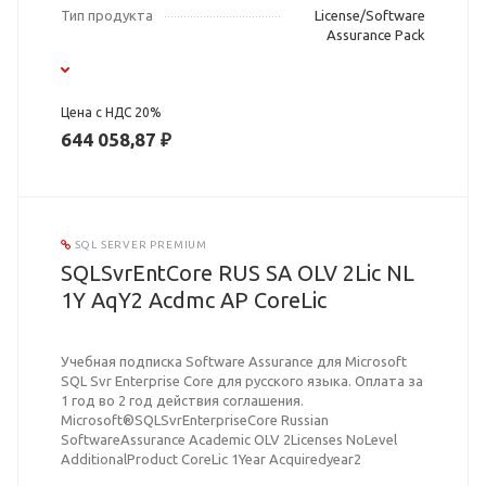
Тип продукта
License/Software
Assurance Pack
Цена с НДС 20%
644 058,87 ₽
SQL SERVER PREMIUM
SQLSvrEntCore RUS SA OLV 2Lic NL
1Y AqY2 Acdmc AP CoreLic
Учебная подписка Software Assurance для Microsoft
SQL Svr Enterprise Core для русского языка. Оплата за
1 год во 2 год действия соглашения.
Microsoft®SQLSvrEnterpriseCore Russian
SoftwareAssurance Academic OLV 2Licenses NoLevel
AdditionalProduct CoreLic 1Year Acquiredyear2