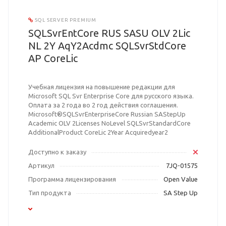
SQL SERVER PREMIUM
SQLSvrEntCore RUS SASU OLV 2Lic
NL 2Y AqY2Acdmc SQLSvrStdCore
AP CoreLic
Учебная лицензия на повышение редакции для
Microsoft SQL Svr Enterprise Core для русского языка.
Оплата за 2 года во 2 год действия соглашения.
Microsoft®SQLSvrEnterpriseCore Russian SAStepUp
Academic OLV 2Licenses NoLevel SQLSvrStandardCore
AdditionalProduct CoreLic 2Year Acquiredyear2
Доступно к заказу
Артикул
7JQ-01575
Программа лицензирования
Open Value
Тип продукта
SA Step Up