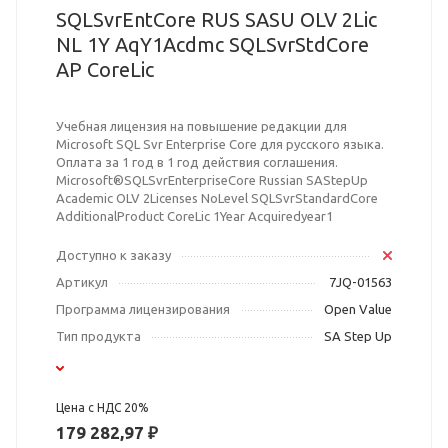
SQLSvrEntCore RUS SASU OLV 2Lic
NL 1Y AqY1Acdmc SQLSvrStdCore
AP CoreLic
Учебная лицензия на повышение редакции для
Microsoft SQL Svr Enterprise Core для русского языка.
Оплата за 1 год в 1 год действия соглашения.
Microsoft®SQLSvrEnterpriseCore Russian SAStepUp
Academic OLV 2Licenses NoLevel SQLSvrStandardCore
AdditionalProduct CoreLic 1Year Acquiredyear1
Доступно к заказу
Артикул
7JQ-01563
Программа лицензирования
Open Value
Тип продукта
SA Step Up
Цена с НДС 20%
179 282,97 ₽