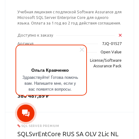
Учебная лицензия с подпиской Software Assurance для
Microsoft SQL Server Enterprise Core для одного
языка. Оплата за 1 год во 2 год действия соглашения.
Доступно к заказу
Артикул
7JQ-01527
Программа лицензирования
Open Value
Тип продукта
License/Software
Assurance Pack
Ольга Кравченко
Здравствуйте! Готова помочь
вам. Напишите мне, если у
вас появятся вопросы.
Цена с НДС 20%
386 487,89 ₽
SQL SERVER PREMIUM
SQLSvrEntCore RUS SA OLV 2Lic NL