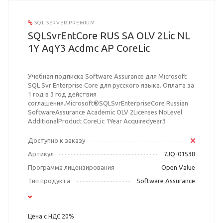
SQL SERVER PREMIUM
SQLSvrEntCore RUS SA OLV 2Lic NL
1Y AqY3 Acdmc AP CoreLic
Учебная подписка Software Assurance для Microsoft
SQL Svr Enterprise Core для русского языка. Оплата за
1 год в 3 год действия
соглашения.Microsoft®SQLSvrEnterpriseCore Russian
SoftwareAssurance Academic OLV 2Licenses NoLevel
AdditionalProduct CoreLic 1Year Acquiredyear3
Доступно к заказу
Артикул
7JQ-01538
Программа лицензирования
Open Value
Тип продукта
Software Assurance
Цена с НДС 20%