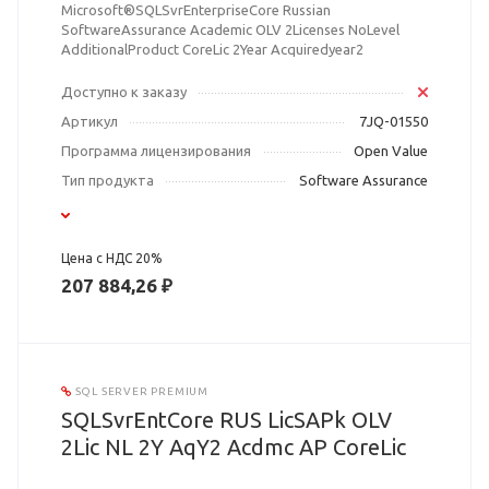
Microsoft®SQLSvrEnterpriseCore Russian
SoftwareAssurance Academic OLV 2Licenses NoLevel
AdditionalProduct CoreLic 2Year Acquiredyear2
Доступно к заказу
Артикул
7JQ-01550
Программа лицензирования
Open Value
Тип продукта
Software Assurance
Цена с НДС 20%
207 884,26 ₽
SQL SERVER PREMIUM
SQLSvrEntCore RUS LicSAPk OLV
2Lic NL 2Y AqY2 Acdmc AP CoreLic