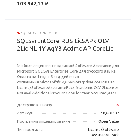
103 942,13 ₽
SQL SERVER PREMIUM
SQLSvrEntCore RUS LicSAPk OLV
2Lic NL 1Y AqY3 Acdmc AP CoreLic
Учебная лицензия с подпиской Software Assurance для
Microsoft SQL Svr Enterprise Core для русского языка.
Оплата за 1 год в 3 год действия
соглашения.Microsoft®SQLSvrEnterpriseCore Russian
License/SoftwareAssurancePack Academic OLV 2Licenses
NoLevel AdditionalProduct CoreLic 1Year Acquiredyear3
Доступно к заказу
Артикул
7JQ-01537
Программа лицензирования
Open Value
Тип продукта
License/Software
Assurance Pack