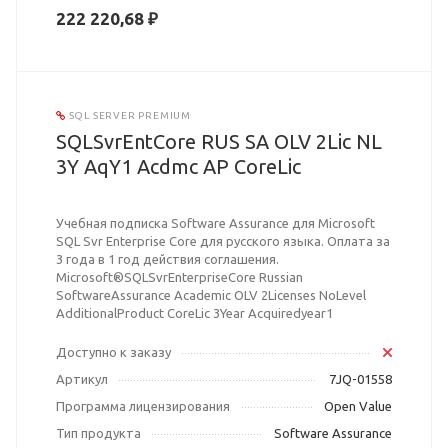
222 220,68 ₽
SQL SERVER PREMIUM
SQLSvrEntCore RUS SA OLV 2Lic NL
3Y AqY1 Acdmc AP CoreLic
Учебная подписка Software Assurance для Microsoft
SQL Svr Enterprise Core для русского языка. Оплата за
3 года в 1 год действия соглашения.
Microsoft®SQLSvrEnterpriseCore Russian
SoftwareAssurance Academic OLV 2Licenses NoLevel
AdditionalProduct CoreLic 3Year Acquiredyear1
Доступно к заказу
Артикул
7JQ-01558
Программа лицензирования
Open Value
Тип продукта
Software Assurance