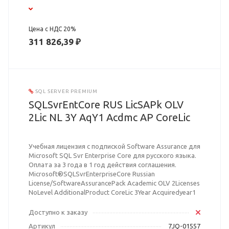
Цена с НДС 20%
311 826,39 ₽
SQL SERVER PREMIUM
SQLSvrEntCore RUS LicSAPk OLV
2Lic NL 3Y AqY1 Acdmc AP CoreLic
Учебная лицензия с подпиской Software Assurance для
Microsoft SQL Svr Enterprise Core для русского языка.
Оплата за 3 года в 1 год действия соглашения.
Microsoft®SQLSvrEnterpriseCore Russian
License/SoftwareAssurancePack Academic OLV 2Licenses
NoLevel AdditionalProduct CoreLic 3Year Acquiredyear1
Доступно к заказу
Артикул
7JQ-01557