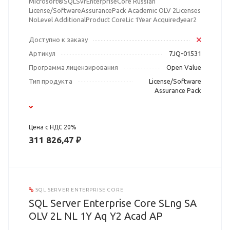
Microsoft®SQLSvrEnterpriseCore Russian
License/SoftwareAssurancePack Academic OLV 2Licenses
NoLevel AdditionalProduct CoreLic 1Year Acquiredyear2
Доступно к заказу
Артикул
7JQ-01531
Программа лицензирования
Open Value
Тип продукта
License/Software
Assurance Pack
Цена с НДС 20%
311 826,47 ₽
SQL SERVER ENTERPRISE CORE
SQL Server Enterprise Core SLng SA
OLV 2L NL 1Y Aq Y2 Acad AP