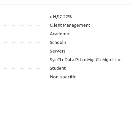
с НДС 22%
Client Management
Academic
School 3
Servers
Sys Ctr Data Prtcn Mgr Clt Mgmt Lic
Student
Non-specific