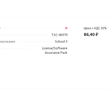
у
Цена с НДС 20%
86,40 ₽
TSC-00379
зирования
School 3
License/Software
Assurance Pack