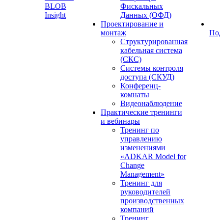
BLOB
Фискальных
Insight
Данных (ОФД)
Проектирование и
монтаж
По
Структурированная
кабельная система
(СКС)
Системы контроля
доступа (СКУД)
Конференц-
комнаты
Видеонаблюдение
Практические тренинги
и вебинары
Тренинг по
управлению
изменениями
«ADKAR Model for
Change
Management»
Тренинг для
руководителей
производственных
компаний
Тренинг