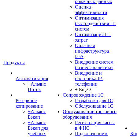
облачных данных
Оценка
эффективности
Оптимизация
быстродействия IT-
систем
Оптимизация IT-
затрат
Облачная
инфраструктура
IaaS
Внедрение систем
Продукты
бизнес-аналитики
Внедрение и
Автоматизация
настройка IP-
+Альянс
телефонии
Поток
+ Ещё 3
Сопровождение 1С
Резервное
Разработка для 1С
копирование
Обслуживание 1С
+Альянс
Обслуживание торгового
Бэкап
оборудования
+Альянс
Регистрация кассы
Бэкап для
в ФНС
учебных
Подключение к
Ко