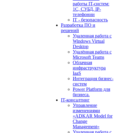
работы IT-систем:
1С, СУБД, IP-
телефонии
IT - безопасность
Разработка ПО и
решений
Удаленная работа с
Windows Virtual
Desktop
Удалённая работа с
Microsoft Teams
Облачная
инфраструктура
IaaS
Интеграция бизнес-
систем
Power Platform для
бизнеса.
IT-консалтинг
Управление
изменениями
«ADKAR Model for
Change
Management»
Удаленная работа с