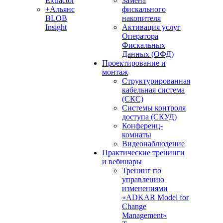
Extractor
Замена
+Альянс
фискального
BLOB
накопителя
Insight
Активация услуг
Оператора
Фискальных
Данных (ОФД)
Проектирование и
монтаж
Структурированная
кабельная система
(СКС)
Системы контроля
доступа (СКУД)
Конференц-
комнаты
Видеонаблюдение
Практические тренинги
и вебинары
Тренинг по
управлению
изменениями
«ADKAR Model for
Change
Management»