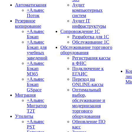
Автоматизация
Аудит
+Альянс
компьютерных
Поток
систем
Резервное
Аудит IT
копирование
инфраструктуры
+Альянс
Сопровождение 1С
Бэкап
Разработка для 1С
+Альянс
Обслуживание 1С
Бэкап для
Обслуживание торгового
учебных
оборудования
заведений
Регистрация кассы
+Альянс
в ФНС
Бэкап
Подключение к
Ко
M365
ЕГАИС
ли
+Альянс
Переход на
Mic
Бэкап
ONLINE-кассы
GSpace
Оптимальный
Миграция
выбор,
+Альянс
обслуживание и
Мигратор
модернизация
Т2Т
торгового
Утилиты
оборудования
+Альянс
Обновление ПО
PST
касс