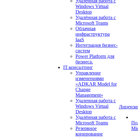
Удаленная работа с
Windows Virtual
Desktop
Удалённая работа с
Microsoft Teams
Облачная
инфраструктура
IaaS
Интеграция бизнес-
систем
Power Platform для
бизнеса.
IT-консалтинг
Управление
изменениями
«ADKAR Model for
Change
Management»
Удаленная работа с
Windows Virtual
Лицензи
Desktop
Удалённая работа с
Microsoft Teams
По
Резервное
Mic
копирование