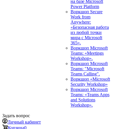
на базе Microsoft
Power Platform
Воркшоп Secure
Work from
Anywhere:
«Безопасная работа
из любой точки
мира с Microsoft
365».
Воркшоп Microsoft
Teams: «Meetings
Workshop».
Воркшоп Microsoft
Teams: "Microsoft
Teams Calling".
Воркшоп «Microsoft
Security Workshop»
Воркшоп Microsoft
Teams: «Teams Apps
and Solutions
Workshop».
Задать вопрос
Личный кабинет
Корзина
0