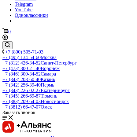
Telegram
YouTube
Одноклассники
0
+7 (800) 505-71-03
+7 (495) 134-54-60
Москва
+7 (812) 426-34-52
Санкт-Петербург
+7 (473) 300-21-40
Воронеж
+7 (846) 300-34-52
Самара
+7 (843) 208-60-40
Казань
+7 (342) 256-39-40
Пермь
+7 (343) 226-02-27
Екатеринбург
+7 (345) 266-69-87
Тюмень
+7 (383) 209-64-03
Новосибирск
+7 (3812) 66-47-07
Омск
Заказать звонок