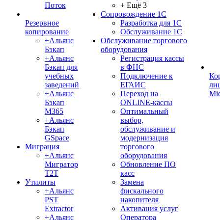
Поток
+ Ещё 3
Сопровождение 1С
Резервное
Разработка для 1С
копирование
Обслуживание 1С
+Альянс
Обслуживание торгового
Бэкап
оборудования
+Альянс
Регистрация кассы
Бэкап для
в ФНС
учебных
Подключение к
Ко
заведений
ЕГАИС
ли
+Альянс
Переход на
Mic
Бэкап
ONLINE-кассы
M365
Оптимальный
+Альянс
выбор,
Бэкап
обслуживание и
GSpace
модернизация
Миграция
торгового
+Альянс
оборудования
Мигратор
Обновление ПО
Т2Т
касс
Утилиты
Замена
+Альянс
фискального
PST
накопителя
Extractor
Активация услуг
+Альянс
Оператора