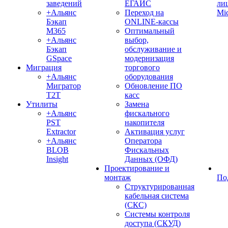
заведений
ЕГАИС
ли
+Альянс
Переход на
Mic
Бэкап
ONLINE-кассы
M365
Оптимальный
+Альянс
выбор,
Бэкап
обслуживание и
GSpace
модернизация
Миграция
торгового
+Альянс
оборудования
Мигратор
Обновление ПО
Т2Т
касс
Утилиты
Замена
+Альянс
фискального
PST
накопителя
Extractor
Активация услуг
+Альянс
Оператора
BLOB
Фискальных
Insight
Данных (ОФД)
Проектирование и
монтаж
По
Структурированная
кабельная система
(СКС)
Системы контроля
доступа (СКУД)