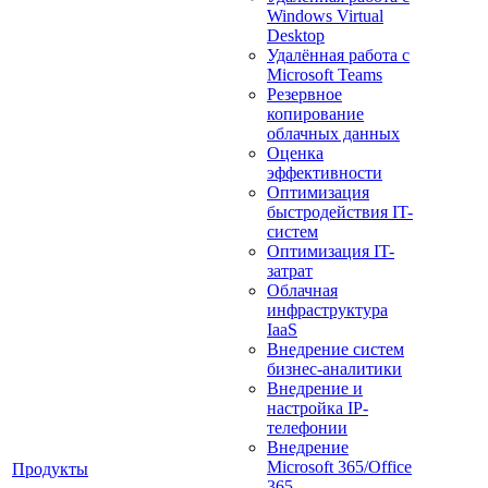
Windows Virtual
Desktop
Удалённая работа с
Microsoft Teams
Резервное
копирование
облачных данных
Оценка
эффективности
Оптимизация
быстродействия IT-
систем
Оптимизация IT-
затрат
Облачная
инфраструктура
IaaS
Внедрение систем
бизнес-аналитики
Внедрение и
настройка IP-
телефонии
Внедрение
Microsoft 365/Office
Продукты
365