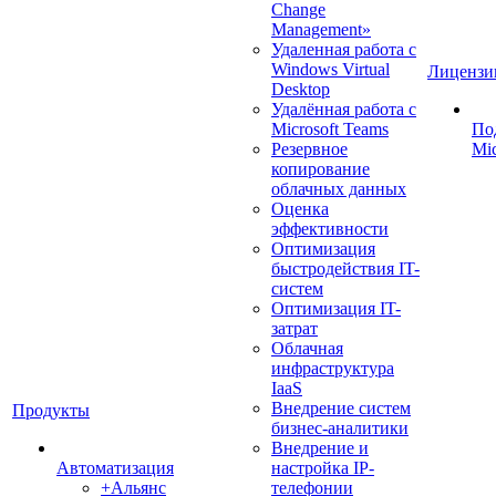
Change
Management»
Удаленная работа с
Windows Virtual
Лицензи
Desktop
Удалённая работа с
Microsoft Teams
По
Резервное
Mic
копирование
облачных данных
Оценка
эффективности
Оптимизация
быстродействия IT-
систем
Оптимизация IT-
затрат
Облачная
инфраструктура
IaaS
Внедрение систем
Продукты
бизнес-аналитики
Внедрение и
Автоматизация
настройка IP-
+Альянс
телефонии