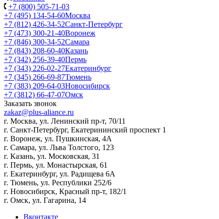
+7 (800) 505-71-03
+7 (495) 134-54-60
Москва
+7 (812) 426-34-52
Санкт-Петербург
+7 (473) 300-21-40
Воронеж
+7 (846) 300-34-52
Самара
+7 (843) 208-60-40
Казань
+7 (342) 256-39-40
Пермь
+7 (343) 226-02-27
Екатеринбург
+7 (345) 266-69-87
Тюмень
+7 (383) 209-64-03
Новосибирск
+7 (3812) 66-47-07
Омск
Заказать звонок
zakaz@plus-aliance.ru
г. Москва, ул. Ленинский пр-т, 70/11
г. Санкт-Петербург, Екатерининский проспект 1
г. Воронеж, ул. Пушкинская, 4А
г. Самара, ул. Льва Толстого, 123
г. Казань, ул. Московская, 31
г. Пермь, ул. Монастырская, 61
г. Екатеринбург, ул. Радищева 6А
г. Тюмень, ул. Республики 252/6
г. Новосибирск, Красный пр-т, 182/1
г. Омск, ул. ​Гагарина, 14
Вконтакте