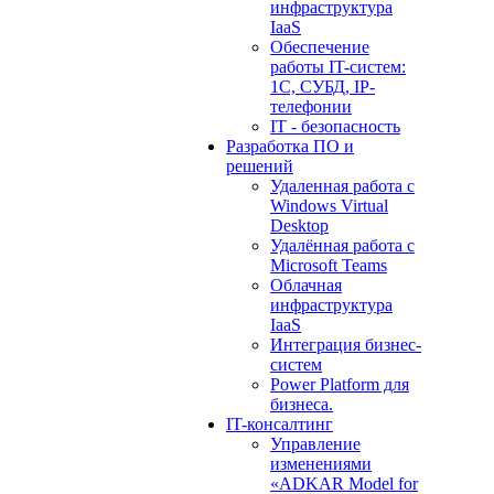
инфраструктура
IaaS
Обеспечение
работы IT-систем:
1С, СУБД, IP-
телефонии
IT - безопасность
Разработка ПО и
решений
Удаленная работа с
Windows Virtual
Desktop
Удалённая работа с
Microsoft Teams
Облачная
инфраструктура
IaaS
Интеграция бизнес-
систем
Power Platform для
бизнеса.
IT-консалтинг
Управление
изменениями
«ADKAR Model for