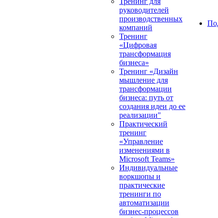
Тренинг для
руководителей
производственных
По
компаний
Тренинг
«Цифровая
трансформация
бизнеса»
Тренинг «Дизайн
мышление для
трансформации
бизнеса: путь от
создания идеи до ее
реализации"
Практический
тренинг
«Управление
изменениями в
Microsoft Teams»
Индивидуальные
воркшопы и
практические
тренинги по
автоматизации
бизнес-процессов