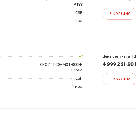
P1YY
CSP
В КОРЗИНУ
1 год
у
Цена без учета Н
4 999 261,90 
CFQ7TTC0HM0T-000H-
P1MM
CSP
В КОРЗИНУ
1 мес.