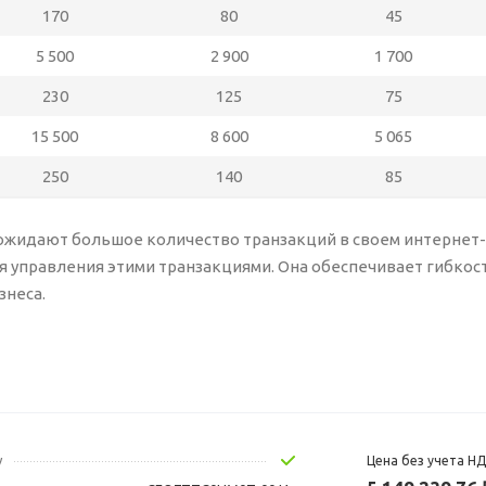
170
80
45
5 500
2 900
1 700
230
125
75
15 500
8 600
5 065
250
140
85
ожидают большое количество транзакций в своем интернет-
 управления этими транзакциями. Она обеспечивает гибкост
знеса.
у
Цена без учета Н