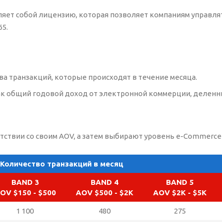
вляет собой лицензию, которая позволяет компаниям управля
5.
ва транзакций, которые происходят в течение месяца.
 как общий годовой доход от электронной коммерции, делен
ствии со своим AOV, а затем выбирают уровень e-Commerce (
Количество транзакций в месяц
BAND 3
BAND 4
BAND 5
OV $150 - $500
AOV $500 - $2K
AOV $2K - $5K
1 100
480
275