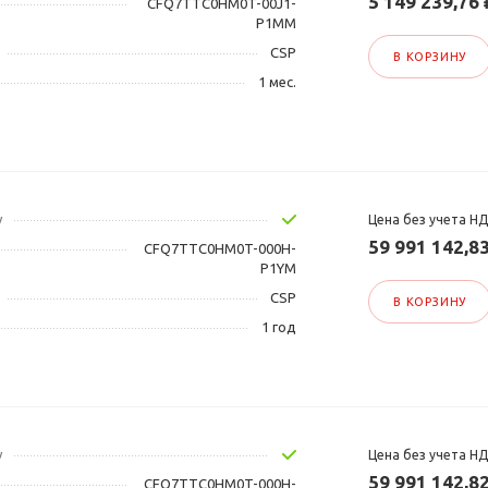
5 149 239,76 
CFQ7TTC0HM0T-00J1-
P1MM
CSP
В КОРЗИНУ
1 мес.
у
Цена без учета Н
59 991 142,8
CFQ7TTC0HM0T-000H-
P1YM
CSP
В КОРЗИНУ
1 год
у
Цена без учета Н
59 991 142,8
CFQ7TTC0HM0T-000H-