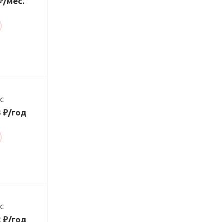
₽/мес.
ДС
3 ₽/год
ДС
2 ₽/год