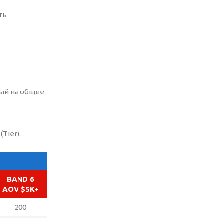
ть
ный на общее
Tier).
BAND 6
AOV $5K+
200