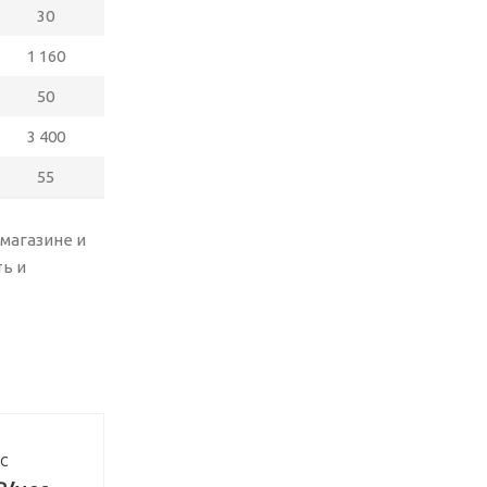
30
1 160
50
3 400
55
магазине и
ь и
ДС