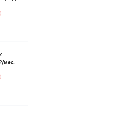
ДС
₽/мес.