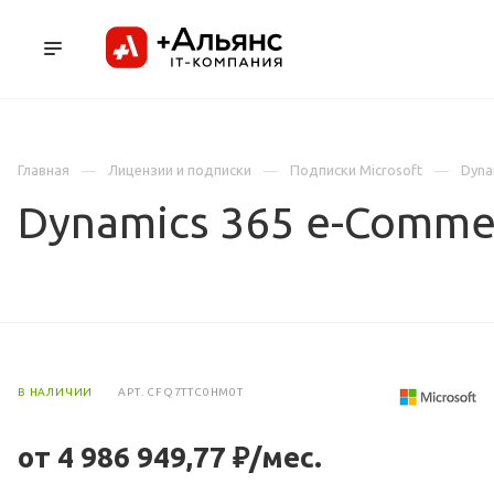
ПРОДУКТЫ
УСЛУГИ И АУТСОРСИНГ
Л
Главная
Лицензии и подписки
Подписки Microsoft
Dyna
Dynamics 365 e-Commer
В НАЛИЧИИ
АРТ.
CFQ7TTC0HM0T
от 4 986 949,77 ₽/мес.