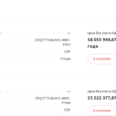
у
Цена без учета Н
58 055 944,67
CFQ7TTC0LHVG-0001-
P3Y1
года
CSP
3 года
В КОРЗИНУ
у
Цена без учета Н
23 222 377,8
CFQ7TTC0LHVG-0001-
P1YM
CSP
В КОРЗИНУ