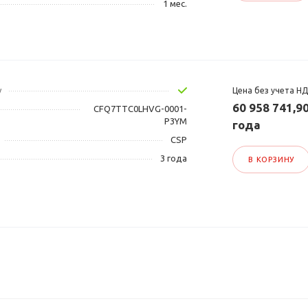
1 мес.
у
Цена без учета Н
60 958 741,90
CFQ7TTC0LHVG-0001-
P3YM
года
CSP
3 года
В КОРЗИНУ