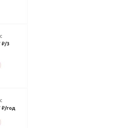
ДС
 ₽/3
ДС
7 ₽/год