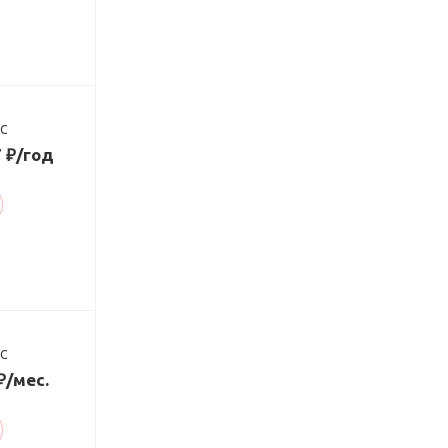
ДС
7 ₽/год
ДС
₽/мес.