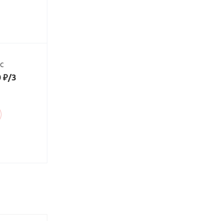
ДС
 ₽/3