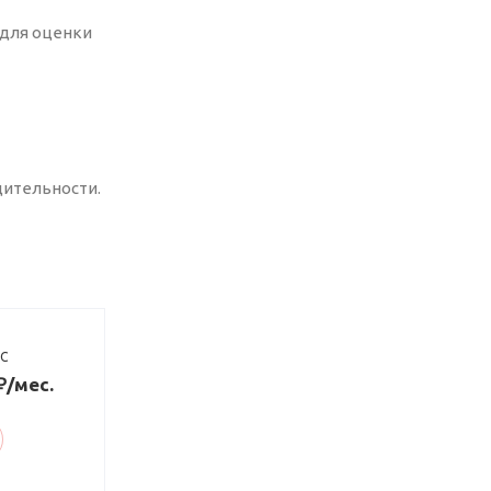
 для оценки
дительности.
ДС
₽/мес.