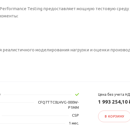
er Performance Testing предоставляет мощную тестовую среду
моменты:
я реалистичного моделирования нагрузки и оценки произво
у
Цена без учета Н
1 993 254,10 
CFQ7TTC0LHVG-000W-
P1MM
CSP
В КОРЗИНУ
1 мес.