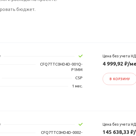
ировать бюджет.
у
Цена без учета Н
4 999,92 ₽/ме
CFQ7TTC0HD4D-001Q-
P1MM
CSP
В КОРЗИНУ
1 мес.
у
Цена без учета Н
145 638,33 ₽
CFQ7TTC0HD4D-0002-