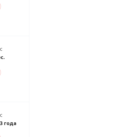
ДС
с.
ДС
/3 года