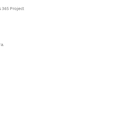
 365 Project
а.