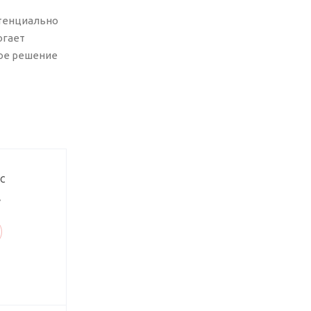
отенциально
огает
ное решение
ДС
.