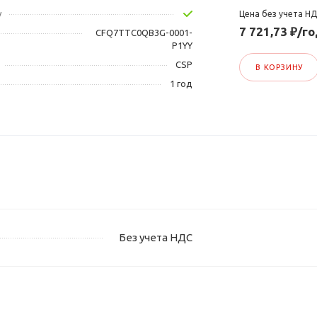
у
Цена без учета Н
7 721,73 ₽/г
CFQ7TTC0QB3G-0001-
P1YY
CSP
В КОРЗИНУ
1 год
Без учета НДС