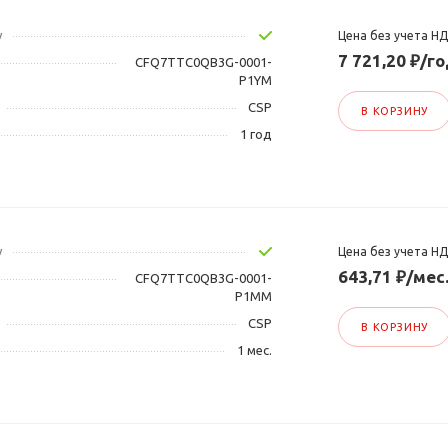
у
Цена без учета Н
7 721,20 ₽/г
CFQ7TTC0QB3G-0001-
P1YM
CSP
В КОРЗИНУ
1 год
у
Цена без учета Н
643,71 ₽/мес
CFQ7TTC0QB3G-0001-
P1MM
CSP
В КОРЗИНУ
1 мес.