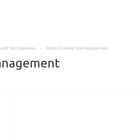
ИЦЕНЗИИ
КЕЙСЫ
КОМПАНИЯ
КОНТАКТЫ
soft 365 Enterprise
M365 F5 Insider Risk Management
Management