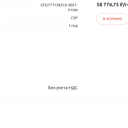
58 776,75 ₽/
CFQ7TTC0LFLX-0021-
P1YM
CSP
В КОРЗИНУ
1 год
Без учета НДС