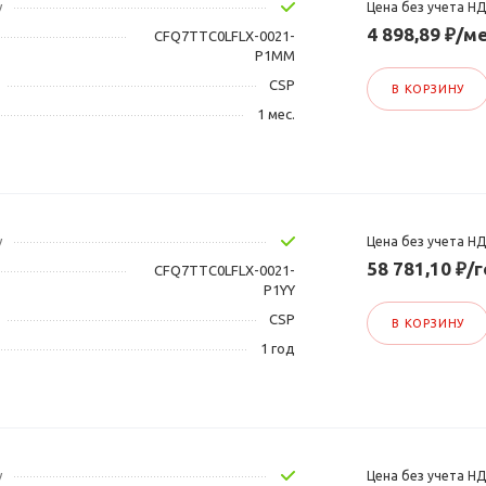
у
Цена без учета Н
4 898,89 ₽/ме
CFQ7TTC0LFLX-0021-
P1MM
CSP
В КОРЗИНУ
1 мес.
у
Цена без учета Н
58 781,10 ₽/
CFQ7TTC0LFLX-0021-
P1YY
CSP
В КОРЗИНУ
1 год
у
Цена без учета Н