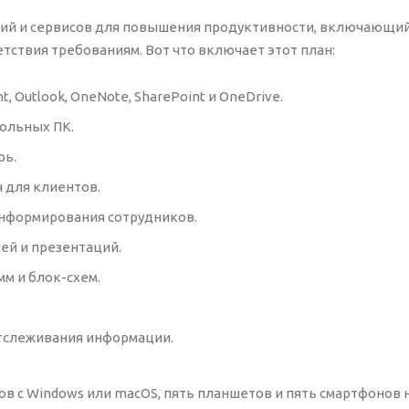
жений и сервисов для повышения продуктивности, включающий
ствия требованиям. Вот что включает этот план:
t, Outlook, OneNote, SharePoint и OneDrive.
тольных ПК.
рь.
 для клиентов.
информирования сотрудников.
й и презентаций.
м и блок-схем.
отслеживания информации.
ов с Windows или macOS, пять планшетов и пять смартфонов 