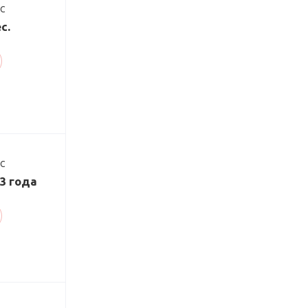
ДС
с.
ДС
/3 года