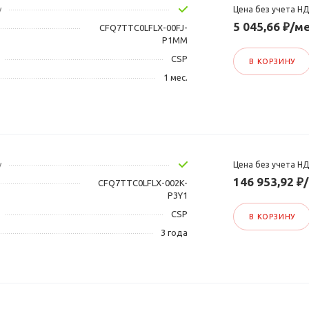
у
Цена без учета Н
5 045,66 ₽/ме
CFQ7TTC0LFLX-00FJ-
P1MM
CSP
В КОРЗИНУ
1 мес.
у
Цена без учета Н
146 953,92 ₽
CFQ7TTC0LFLX-002K-
P3Y1
CSP
В КОРЗИНУ
3 года