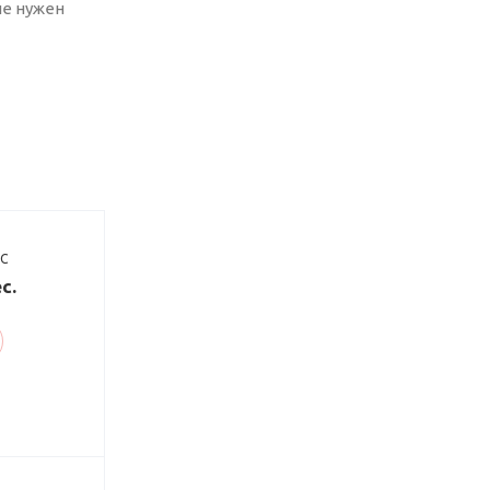
не нужен
ДС
с.