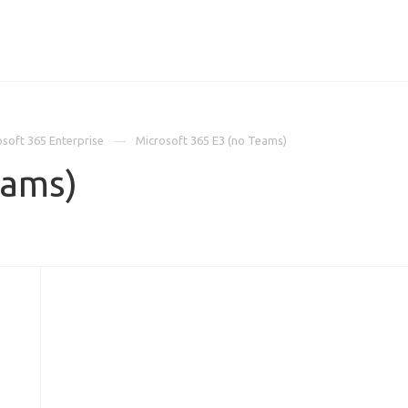
ИЦЕНЗИИ
КЕЙСЫ
КОМПАНИЯ
КОНТАКТЫ
soft 365 Enterprise
Microsoft 365 E3 (no Teams)
eams)