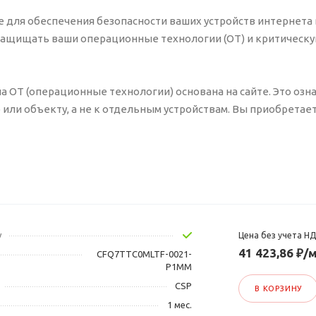
ое для обеспечения безопасности ваших устройств интернета 
ая защищать ваши операционные технологии (OT) и критическ
а на OT (операционные технологии) основана на сайте. Это озна
ли объекту, а не к отдельным устройствам. Вы приобретае
у
Цена без учета Н
41 423,86 ₽/м
CFQ7TTC0MLTF-0021-
P1MM
CSP
В КОРЗИНУ
1 мес.