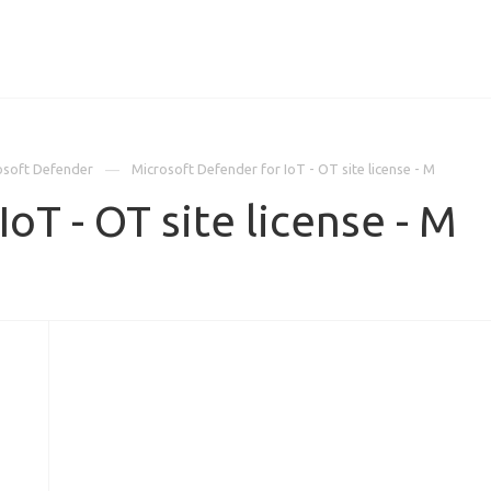
ИЦЕНЗИИ
КЕЙСЫ
КОМПАНИЯ
КОНТАКТЫ
osoft Defender
Microsoft Defender for IoT - OT site license - M
oT - OT site license - M