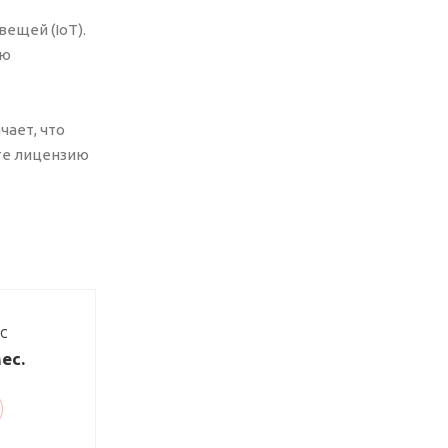
вещей (IoT).
ую
чает, что
те лицензию
ДС
ес.