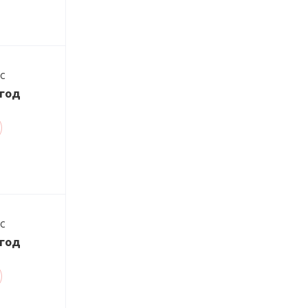
ДС
/год
ДС
/год