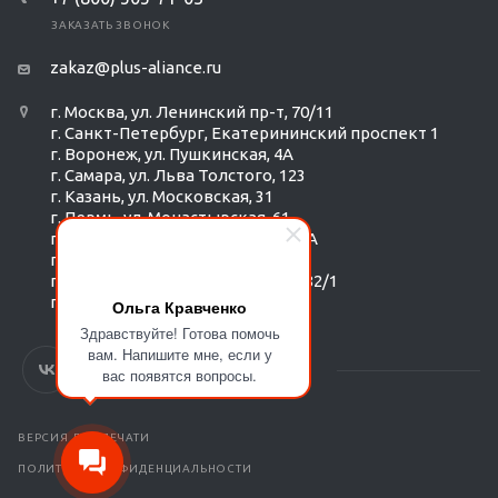
ЗАКАЗАТЬ ЗВОНОК
zakaz@plus-aliance.ru
г. Москва, ул. Ленинский пр-т, 70/11
г. Санкт-Петербург, Екатерининский проспект 1
г. Воронеж, ул. Пушкинская, 4А
г. Самара, ул. Льва Толстого, 123
г. Казань, ул. Московская, 31
г. Пермь, ул. Монастырская, 61
г. Екатеринбург, ул. Радищева 6А
г. Тюмень, ул. Республики 252/6
г. Новосибирск, Красный пр-т, 182/1
г. Омск, ул. ​Гагарина, 14
Ольга Кравченко
Здравствуйте! Готова помочь
вам. Напишите мне, если у
вас появятся вопросы.
ВЕРСИЯ ДЛЯ ПЕЧАТИ
ПОЛИТИКА КОНФИДЕНЦИАЛЬНОСТИ