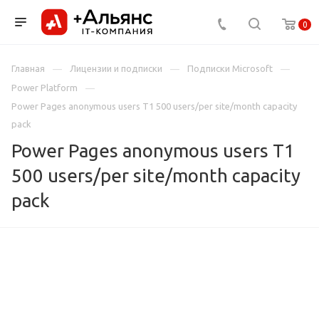
0
Главная
Лицензии и подписки
Подписки Microsoft
Power Platform
Power Pages anonymous users T1 500 users/per site/month capacity
pack
Power Pages anonymous users T1
500 users/per site/month capacity
pack