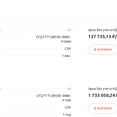
у
Цена без учета Н
137 735,13 ₽
CFQ7TTC0R595-008G-
P1MM
CSP
В КОРЗИНУ
1 мес.
у
Цена без учета Н
1 733 050,24
CFQ7TTC0R595-0080-
P1YM
CSP
В КОРЗИНУ
1 год