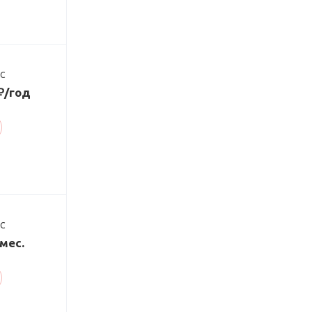
ДС
 ₽/год
ДС
/мес.