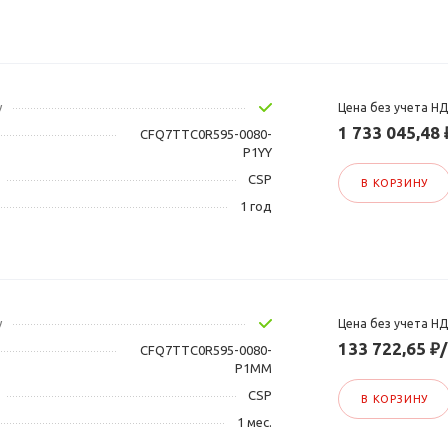
у
Цена без учета Н
1 733 045,48
CFQ7TTC0R595-0080-
P1YY
CSP
В КОРЗИНУ
1 год
у
Цена без учета Н
133 722,65 ₽
CFQ7TTC0R595-0080-
P1MM
CSP
В КОРЗИНУ
1 мес.