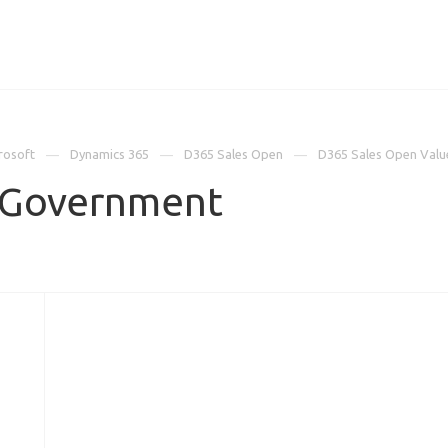
ИЦЕНЗИИ
КЕЙСЫ
КОМПАНИЯ
КОНТАКТЫ
rosoft
Dynamics 365
D365 Sales Open
D365 Sales Open Val
 Government