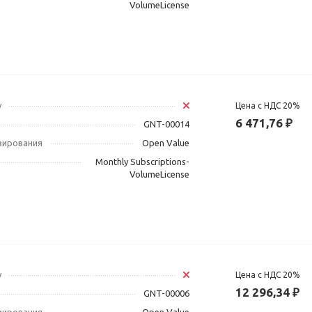
VolumeLicense
у
Цена с НДС 20%
6 471,76 ₽
GNT-00014
зирования
Open Value
Monthly Subscriptions-
VolumeLicense
у
Цена с НДС 20%
12 296,34 ₽
GNT-00006