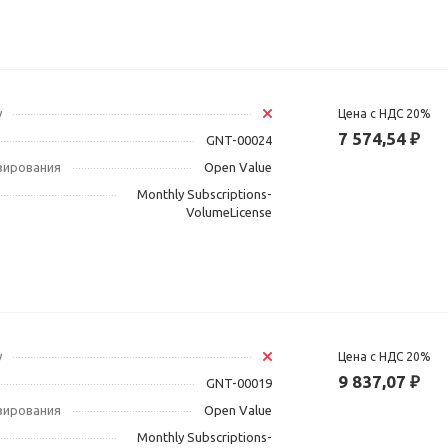
у
Цена с НДС 20%
7 574,54 ₽
GNT-00024
зирования
Open Value
Monthly Subscriptions-
VolumeLicense
у
Цена с НДС 20%
9 837,07 ₽
GNT-00019
зирования
Open Value
Monthly Subscriptions-