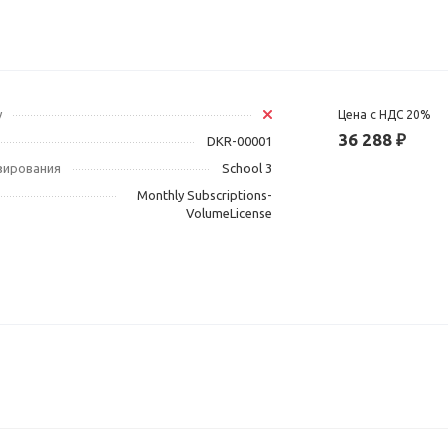
у
Цена с НДС 20%
36 288 ₽
DKR-00001
зирования
School 3
Monthly Subscriptions-
VolumeLicense