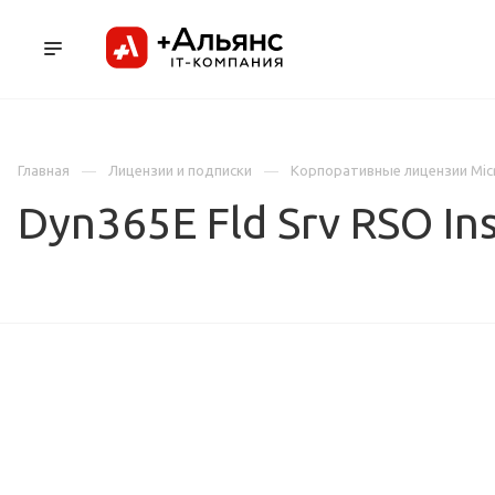
ПРОДУКТЫ
УСЛУГИ И АУТСОРСИНГ
Л
Главная
Лицензии и подписки
Корпоративные лицензии Mic
Dyn365E Fld Srv RSO In