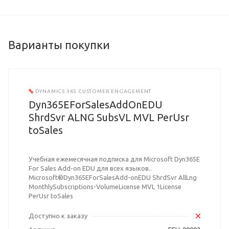
Варианты покупки
DYNAMICS 365 CUSTOMER ENGAGEMENT
Dyn365EForSalesAddOnEDU
ShrdSvr ALNG SubsVL MVL PerUsr
toSales
Учебная ежемесячная подписка для Microsoft Dyn365E
For Sales Add-on EDU для всех языков..
Microsoft®Dyn365EForSalesAdd-onEDU ShrdSvr AllLng
MonthlySubscriptions-VolumeLicense MVL 1License
PerUsr toSales
Доступно к заказу