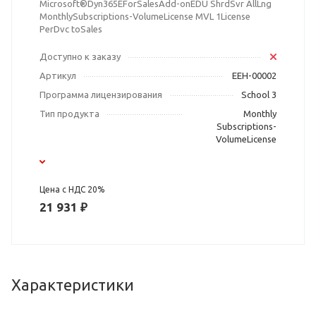
Microsoft®Dyn365EForSalesAdd-onEDU ShrdSvr AllLng
MonthlySubscriptions-VolumeLicense MVL 1License
PerDvc toSales
Доступно к заказу
Артикул
EEH-00002
Программа лицензирования
School 3
Тип продукта
Monthly
Subscriptions-
VolumeLicense
Цена с НДС 20%
21 931 ₽
Характеристики