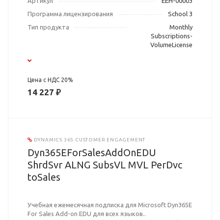
Артикул
EEH-00003
Программа лицензирования
School 3
Тип продукта
Monthly
Subscriptions-
VolumeLicense
Цена с НДС 20%
14 227 ₽
DYNAMICS 365 CUSTOMER ENGAGEMENT
Dyn365EForSalesAddOnEDU
ShrdSvr ALNG SubsVL MVL PerDvc
toSales
Учебная ежемесячная подписка для Microsoft Dyn365E
For Sales Add-on EDU для всех языков..