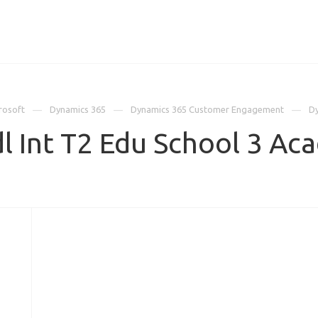
ИЦЕНЗИИ
КЕЙСЫ
КОМПАНИЯ
КОНТАКТЫ
rosoft
Dynamics 365
Dynamics 365 Customer Engagement
Dy
 Int T2 Edu School 3 Ac