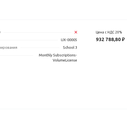
у
Цена с НДС 20%
932 788,80 ₽
IJX-00005
зирования
School 3
Monthly Subscriptions-
VolumeLicense