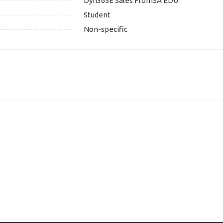
Dyn365E Sales FromSA EDU
Student
Non-specific