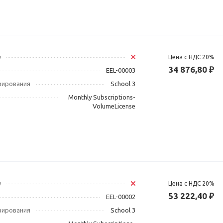
у
Цена с НДС 20%
34 876,80 ₽
EEL-00003
зирования
School 3
Monthly Subscriptions-
VolumeLicense
у
Цена с НДС 20%
53 222,40 ₽
EEL-00002
зирования
School 3