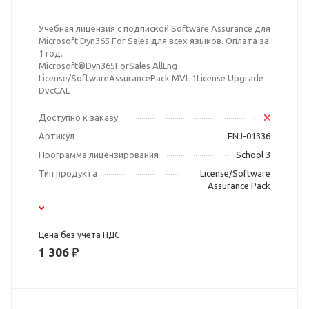
Учебная лицензия с подпиской Software Assurance для
Microsoft Dyn365 For Sales для всех языков. Оплата за
1 год.
Microsoft®Dyn365ForSales AllLng
License/SoftwareAssurancePack MVL 1License Upgrade
DvcCAL
Доступно к заказу
Артикул
ENJ-01336
Программа лицензирования
School 3
Тип продукта
License/Software
Assurance Pack
Цена без учета НДС
1 306 ₽