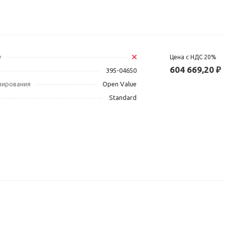
у
Цена с НДС 20%
604 669,20 ₽
395-04650
зирования
Open Value
Standard