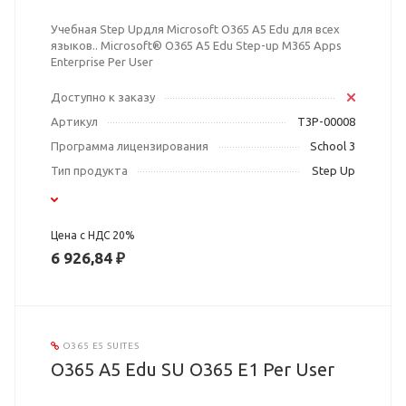
Учебная Step Upдля Microsoft O365 A5 Edu для всех
языков.. Microsoft® O365 A5 Edu Step-up M365 Apps
Enterprise Per User
Доступно к заказу
Артикул
T3P-00008
Программа лицензирования
School 3
Тип продукта
Step Up
Цена с НДС 20%
6 926,84 ₽
O365 E5 SUITES
O365 A5 Edu SU O365 E1 Per User