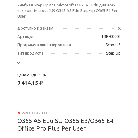
Учебная Step Upдля Microsoft O365 A5 Edu для всех
языков.. Microsoft® O365 A5 Edu Step-up O365 E1 Per
User
Доступно к заказу
Артикул
T3P-00003
Программа лицензирования
School 3
Тип продукта
Step Up
Цена с НДС 20%
9 414,15 ₽
O365 E5 SUITES
O365 A5 Edu SU O365 E3/O365 E4
Office Pro Plus Per User