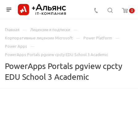
0
Главная
Лицензии и подписки
Корпоративные лицензии Microsoft
Power Platform
Power Apps
PowerApps Portals pgview cpcty EDU School 3 Academic
PowerApps Portals pgview cpcty
EDU School 3 Academic