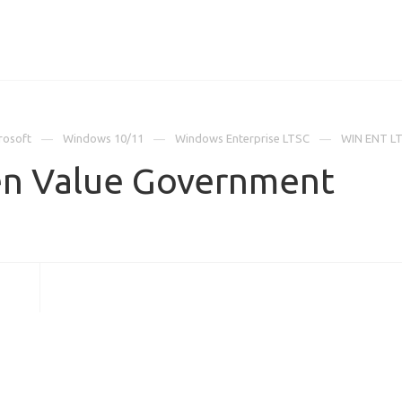
ИЦЕНЗИИ
КЕЙСЫ
КОМПАНИЯ
КОНТАКТЫ
rosoft
Windows 10/11
Windows Enterprise LTSC
WIN ENT LT
en Value Government