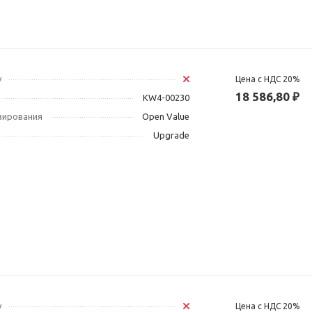
у
Цена с НДС 20%
18 586,80 ₽
KW4-00230
зирования
Open Value
Upgrade
у
Цена с НДС 20%