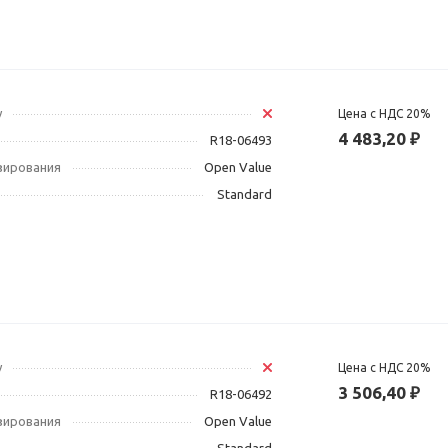
у
Цена с НДС 20%
4 483,20 ₽
R18-06493
зирования
Open Value
Standard
у
Цена с НДС 20%
3 506,40 ₽
R18-06492
зирования
Open Value