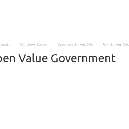
ИЦЕНЗИИ
КЕЙСЫ
КОМПАНИЯ
КОНТАКТЫ
rosoft
Windows Server
Windows Server CAL
Win Server CA
pen Value Government