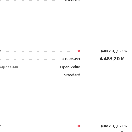
Standard
у
Цена с НДС 20%
4 483,20 ₽
R18-06491
зирования
Open Value
Standard
у
Цена с НДС 20%