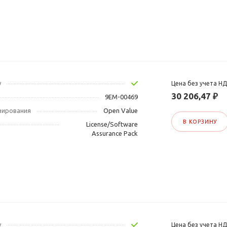
у
Цена без учета Н
30 206,47 ₽
9EM-00469
зирования
Open Value
В КОРЗИНУ
License/Software
Assurance Pack
у
Цена без учета Н