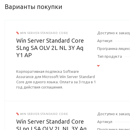
Варианты покупки
Доступно к заказ
WIN SERVER STANDARD CORE
Win Server Standard Core
Артикул
SLng SA OLV 2L NL 3Y Aq
Программа лицен
Y1 AP
Тип продукта
Корпоративная подписка Software
Assurance для Microsoft Win Server Standard
Core для одного языка. Оплата за 3 года в 1
год действия соглашения.
Доступно к заказ
WIN SERVER STANDARD CORE
Win Server Standard Core
Артикул
SLng LSA OLV 2L NL 3Y Aq
Программа лицен