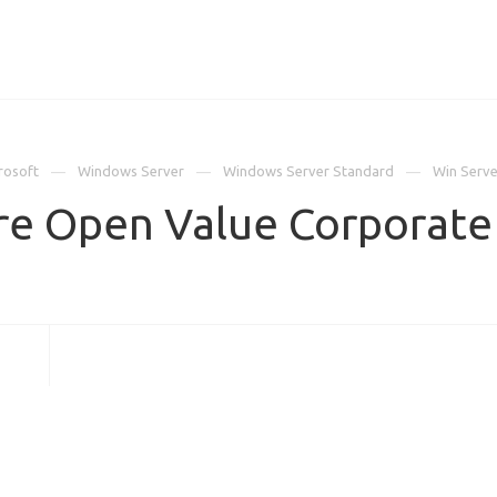
ИЦЕНЗИИ
КЕЙСЫ
КОМПАНИЯ
КОНТАКТЫ
rosoft
Windows Server
Windows Server Standard
Win Serve
re Open Value Corporate