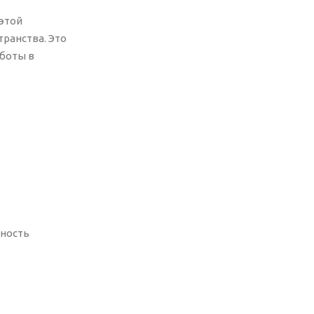
 этой
транства. Это
аботы в
жность