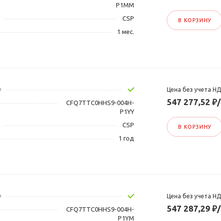
P1MM
CSP
В КОРЗИНУ
1 мес.
у
Цена без учета Н
547 277,52 ₽
CFQ7TTC0HHS9-004H-
P1YY
CSP
В КОРЗИНУ
1 год
у
Цена без учета Н
547 287,29 ₽
CFQ7TTC0HHS9-004H-
P1YM