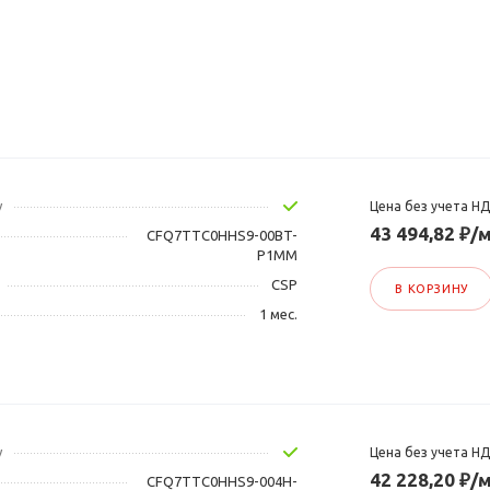
у
Цена без учета Н
43 494,82 ₽/м
CFQ7TTC0HHS9-00BT-
P1MM
CSP
В КОРЗИНУ
1 мес.
у
Цена без учета Н
42 228,20 ₽/м
CFQ7TTC0HHS9-004H-