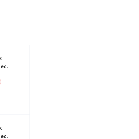
ДС
ес.
ДС
ес.