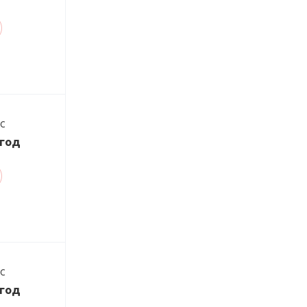
ДС
/год
ДС
/год