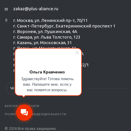
zakaz@plus-aliance.ru
г. Москва, ул. Ленинский пр-т, 70/11
г. Санкт-Петербург, Екатерининский проспект 1
г. Воронеж, ул. Пушкинская, 4А
г. Самара, ул. Льва Толстого, 123
г. Казань, ул. Московская, 31
г. Пермь, ул. Монастырская, 61
г. Екатеринбург, ул. Радищева 6А
г. Тюмень, ул. Республики 252/6
г. Новосибирск, Красный пр-т, 182/1
г. Омск, ул. ​Гагарина, 14
Ольга Кравченко
Здравствуйте! Готова помочь
вам. Напишите мне, если у
вас появятся вопросы.
ВЕРСИЯ ДЛЯ ПЕЧАТИ
ПОЛИТИКА КОНФИДЕНЦИАЛЬНОСТИ
© 2026 Все права защищены.